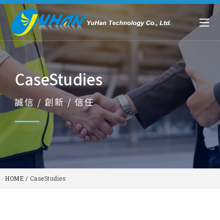
CaseStudies
誠信 / 創新 / 信任
HOME
/
CaseStudies