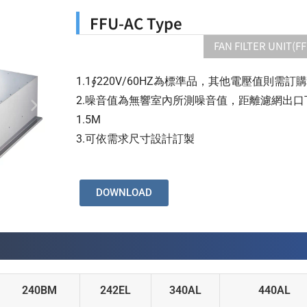
FFU-AC Type
FAN FILTER UNIT(FF
1.1∮220V/60HZ為標準品，其他電壓值則需訂購
2.噪音值為無響室內所測噪音值，距離濾網出口
1.5M
3.可依需求尺寸設計訂製
DOWNLOAD
240BM
242EL
340AL
440AL